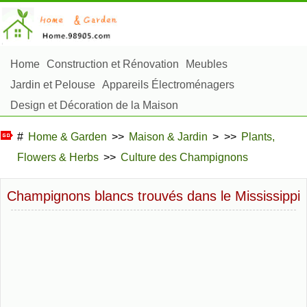
Home
Construction et Rénovation
Meubles
Jardin et Pelouse
Appareils Électroménagers
Design et Décoration de la Maison
Réparation et Entretien
Sécurité à la Maison
#
Home & Garden
>>
Maison & Jardin
> >>
Plants,
Articles Ménagers
Flowers & Herbs
>>
Culture des Champignons
Aménagement et Construction Extérieure
Plantes, Fleurs et Fines Herbes
Passe-Temps
Champignons blancs trouvés dans le Mississippi