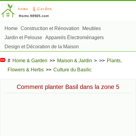
Home
Construction et Rénovation
Meubles
Jardin et Pelouse
Appareils Électroménagers
Design et Décoration de la Maison
Réparation et Entretien
Sécurité à la Maison
#
Home & Garden
>>
Maison & Jardin
> >>
Plants,
Articles Ménagers
Flowers & Herbs
>>
Culture du Basilic
Aménagement et Construction Extérieure
Plantes, Fleurs et Fines Herbes
Passe-Temps
Comment planter Basil dans la zone 5