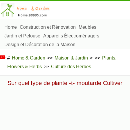
Home
Construction et Rénovation
Meubles
Jardin et Pelouse
Appareils Électroménagers
Design et Décoration de la Maison
Réparation et Entretien
Sécurité à la Maison
#
Home & Garden
>>
Maison & Jardin
> >>
Plants,
Articles Ménagers
Flowers & Herbs
>>
Culture des Herbes
Aménagement et Construction Extérieure
Plantes, Fleurs et Fines Herbes
Passe-Temps
Sur quel type de plante -t- moutarde Cultiver