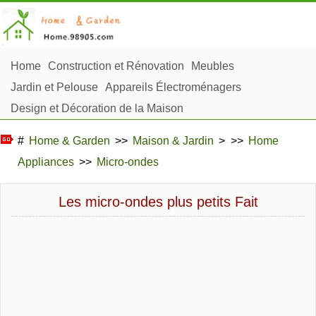
Home
Construction et Rénovation
Meubles
Jardin et Pelouse
Appareils Électroménagers
Design et Décoration de la Maison
Réparation et Entretien
Sécurité à la Maison
#
Home & Garden
>>
Maison & Jardin
> >>
Home
Articles Ménagers
Appliances
>>
Micro-ondes
Aménagement et Construction Extérieure
Plantes, Fleurs et Fines Herbes
Passe-Temps
Les micro-ondes plus petits Fait