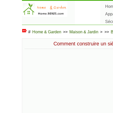
Ho
Appa
Sécu
Plan
#
Home & Garden
>>
Maison & Jardin
> >>
B
Comment construire un si