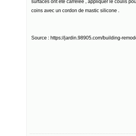
surfaces ont été carrelée , appliquer le coulis po
coins avec un cordon de mastic silicone .
Source : https://jardin.98905.com/building-rem