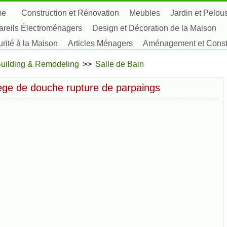
me
Construction et Rénovation
Meubles
Jardin et Pelou
reils Électroménagers
Design et Décoration de la Maison
rité à la Maison
Articles Ménagers
Aménagement et Constr
tes, Fleurs et Fines Herbes
Passe-Temps
uilding & Remodeling
>>
Salle de Bain
ège de douche rupture de parpaings