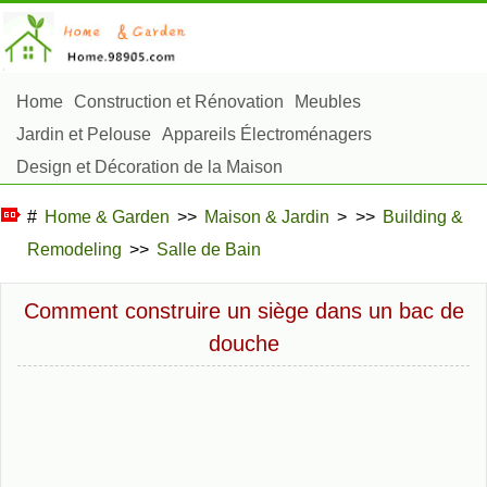
Home
Construction et Rénovation
Meubles
Jardin et Pelouse
Appareils Électroménagers
Design et Décoration de la Maison
Réparation et Entretien
Sécurité à la Maison
#
Home & Garden
>>
Maison & Jardin
> >>
Building &
Articles Ménagers
Remodeling
>>
Salle de Bain
Aménagement et Construction Extérieure
Plantes, Fleurs et Fines Herbes
Passe-Temps
Comment construire un siège dans un bac de
douche