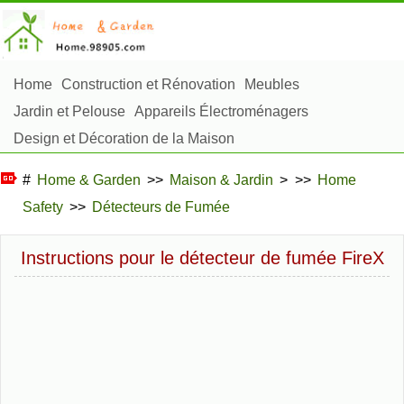
Home
Construction et Rénovation
Meubles
Jardin et Pelouse
Appareils Électroménagers
Design et Décoration de la Maison
Réparation et Entretien
Sécurité à la Maison
#
Home & Garden
>>
Maison & Jardin
> >>
Home
Articles Ménagers
Safety
>>
Détecteurs de Fumée
Aménagement et Construction Extérieure
Plantes, Fleurs et Fines Herbes
Passe-Temps
Instructions pour le détecteur de fumée FireX