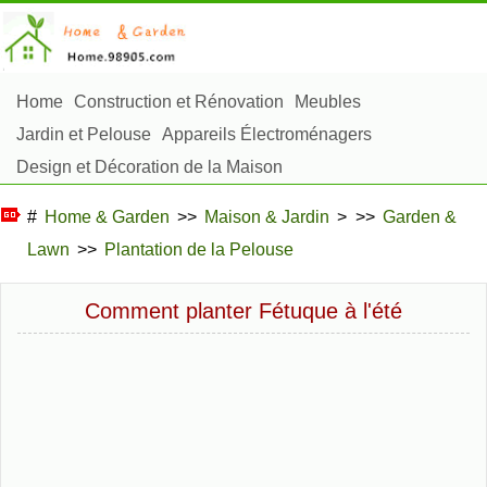
Home
Construction et Rénovation
Meubles
Jardin et Pelouse
Appareils Électroménagers
Design et Décoration de la Maison
Réparation et Entretien
Sécurité à la Maison
#
Home & Garden
>>
Maison & Jardin
> >>
Garden &
Articles Ménagers
Lawn
>>
Plantation de la Pelouse
Aménagement et Construction Extérieure
Plantes, Fleurs et Fines Herbes
Passe-Temps
Comment planter Fétuque à l'été