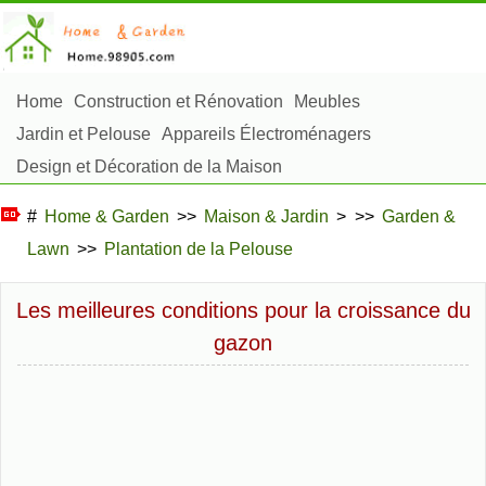
Home
Construction et Rénovation
Meubles
Jardin et Pelouse
Appareils Électroménagers
Design et Décoration de la Maison
Réparation et Entretien
Sécurité à la Maison
#
Home & Garden
>>
Maison & Jardin
> >>
Garden &
Articles Ménagers
Lawn
>>
Plantation de la Pelouse
Aménagement et Construction Extérieure
Plantes, Fleurs et Fines Herbes
Passe-Temps
Les meilleures conditions pour la croissance du
gazon