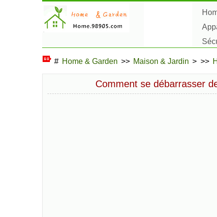
Ho
Appa
Sécu
Plan
#
Home & Garden
>>
Maison & Jardin
> >>
H
Comment se débarrasser de l