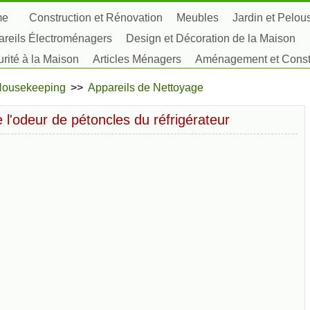
me
Construction et Rénovation
Meubles
Jardin et Pelou
reils Électroménagers
Design et Décoration de la Maison
rité à la Maison
Articles Ménagers
Aménagement et Constr
tes, Fleurs et Fines Herbes
Passe-Temps
ousekeeping
>>
Appareils de Nettoyage
'odeur de pétoncles du réfrigérateur