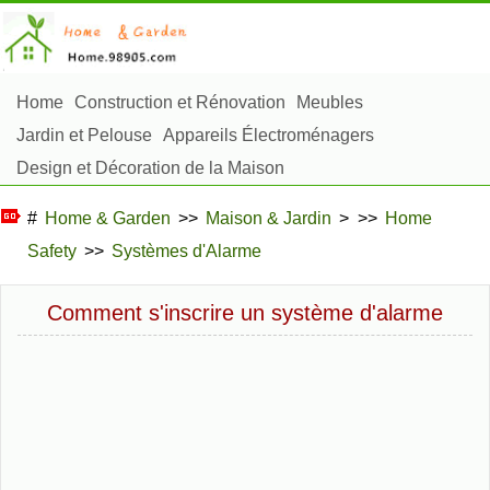
Home
Construction et Rénovation
Meubles
Jardin et Pelouse
Appareils Électroménagers
Design et Décoration de la Maison
Réparation et Entretien
Sécurité à la Maison
#
Home & Garden
>>
Maison & Jardin
> >>
Home
Articles Ménagers
Safety
>>
Systèmes d'Alarme
Aménagement et Construction Extérieure
Plantes, Fleurs et Fines Herbes
Passe-Temps
Comment s'inscrire un système d'alarme