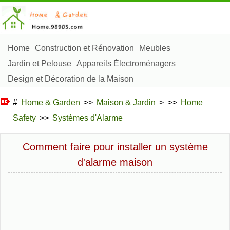
Home
Construction et Rénovation
Meubles
Jardin et Pelouse
Appareils Électroménagers
Design et Décoration de la Maison
Réparation et Entretien
Sécurité à la Maison
#
Home & Garden
>>
Maison & Jardin
> >>
Home
Articles Ménagers
Safety
>>
Systèmes d'Alarme
Aménagement et Construction Extérieure
Plantes, Fleurs et Fines Herbes
Passe-Temps
Comment faire pour installer un système
d'alarme maison