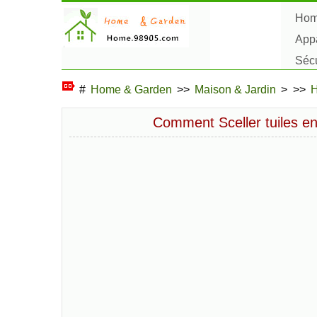
Ho
Appa
Sécu
Plan
#
Home & Garden
>>
Maison & Jardin
> >>
H
Comment Sceller tuiles e