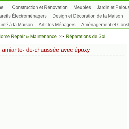
me
Construction et Rénovation
Meubles
Jardin et Pelou
reils Électroménagers
Design et Décoration de la Maison
rité à la Maison
Articles Ménagers
Aménagement et Constr
tes, Fleurs et Fines Herbes
Passe-Temps
ome Repair & Maintenance
>>
Réparations de Sol
n amiante- de-chaussée avec époxy