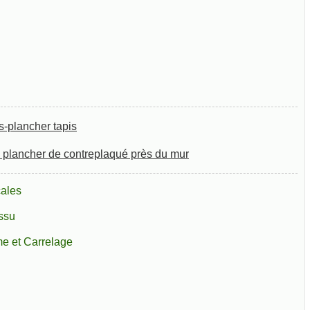
-plancher tapis
plancher de contreplaqué près du mur
cales
ssu
e et Carrelage