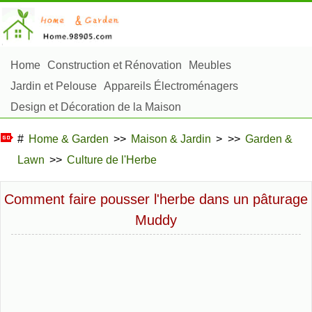
Home
Construction et Rénovation
Meubles
Jardin et Pelouse
Appareils Électroménagers
Design et Décoration de la Maison
Réparation et Entretien
Sécurité à la Maison
#
Home & Garden
>>
Maison & Jardin
> >>
Garden &
Articles Ménagers
Lawn
>>
Culture de l'Herbe
Aménagement et Construction Extérieure
Plantes, Fleurs et Fines Herbes
Passe-Temps
Comment faire pousser l'herbe dans un pâturage
Muddy