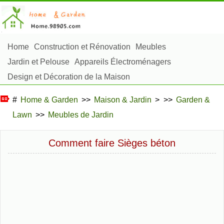
Home
Construction et Rénovation
Meubles
Jardin et Pelouse
Appareils Électroménagers
Design et Décoration de la Maison
Réparation et Entretien
Sécurité à la Maison
#
Home & Garden
>>
Maison & Jardin
> >>
Garden &
Articles Ménagers
Lawn
>>
Meubles de Jardin
Aménagement et Construction Extérieure
Plantes, Fleurs et Fines Herbes
Passe-Temps
Comment faire Sièges béton