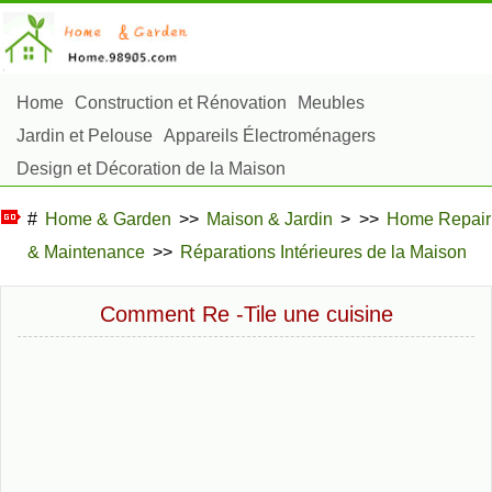
Home
Construction et Rénovation
Meubles
Jardin et Pelouse
Appareils Électroménagers
Design et Décoration de la Maison
Réparation et Entretien
Sécurité à la Maison
#
Home & Garden
>>
Maison & Jardin
> >>
Home Repair
Articles Ménagers
& Maintenance
>>
Réparations Intérieures de la Maison
Aménagement et Construction Extérieure
Plantes, Fleurs et Fines Herbes
Passe-Temps
Comment Re -Tile une cuisine