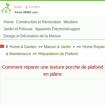
Home
Construction et Rénovation
Meubles
Jardin et Pelouse
Appareils Électroménagers
Design et Décoration de la Maison
Réparation et Entretien
Sécurité à la Maison
#
Home & Garden
>>
Maison & Jardin
> >>
Home Repair
Articles Ménagers
& Maintenance
>>
Réparations de Plafond
Aménagement et Construction Extérieure
Plantes, Fleurs et Fines Herbes
Passe-Temps
Comment réparer une texture porche de plafond
en plâtre