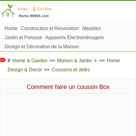
Home
Construction et Rénovation
Meubles
Jardin et Pelouse
Appareils Électroménagers
Design et Décoration de la Maison
Réparation et Entretien
Sécurité à la Maison
#
Home & Garden
>>
Maison & Jardin
> >>
Home
Articles Ménagers
Design & Decor
>>
Coussins et Jetés
Aménagement et Construction Extérieure
Plantes, Fleurs et Fines Herbes
Passe-Temps
Comment faire un coussin Box