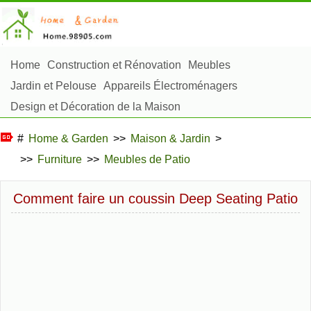
Home
Construction et Rénovation
Meubles
Jardin et Pelouse
Appareils Électroménagers
Design et Décoration de la Maison
Réparation et Entretien
Sécurité à la Maison
#
Home & Garden
>>
Maison & Jardin
>
Articles Ménagers
>>
Furniture
>>
Meubles de Patio
Aménagement et Construction Extérieure
Plantes, Fleurs et Fines Herbes
Passe-Temps
Comment faire un coussin Deep Seating Patio