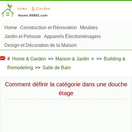
Home
Construction et Rénovation
Meubles
Jardin et Pelouse
Appareils Électroménagers
Design et Décoration de la Maison
Réparation et Entretien
Sécurité à la Maison
#
Home & Garden
>>
Maison & Jardin
> >>
Building &
Articles Ménagers
Remodeling
>>
Salle de Bain
Aménagement et Construction Extérieure
Plantes, Fleurs et Fines Herbes
Passe-Temps
Comment définir la catégorie dans une douche
étage