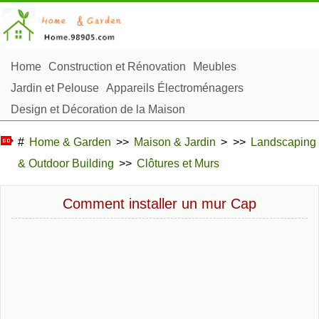
Home
Construction et Rénovation
Meubles
Jardin et Pelouse
Appareils Électroménagers
Design et Décoration de la Maison
Réparation et Entretien
Sécurité à la Maison
#
Home & Garden
>>
Maison & Jardin
> >>
Landscaping
Articles Ménagers
& Outdoor Building
>>
Clôtures et Murs
Aménagement et Construction Extérieure
Plantes, Fleurs et Fines Herbes
Passe-Temps
Comment installer un mur Cap