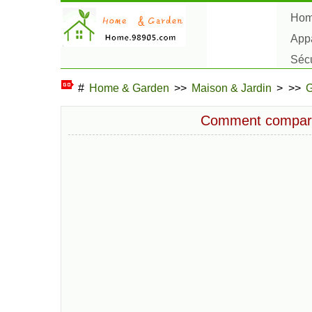
Ho
Appa
Sécu
Plan
#
Home & Garden
>>
Maison & Jardin
> >>
G
Comment comparer