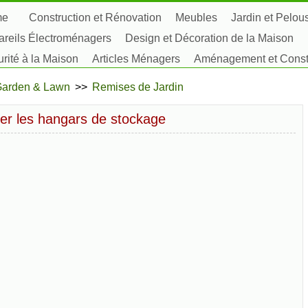
me
Construction et Rénovation
Meubles
Jardin et Pelou
reils Électroménagers
Design et Décoration de la Maison
rité à la Maison
Articles Ménagers
Aménagement et Constr
tes, Fleurs et Fines Herbes
Passe-Temps
arden & Lawn
>>
Remises de Jardin
 les hangars de stockage