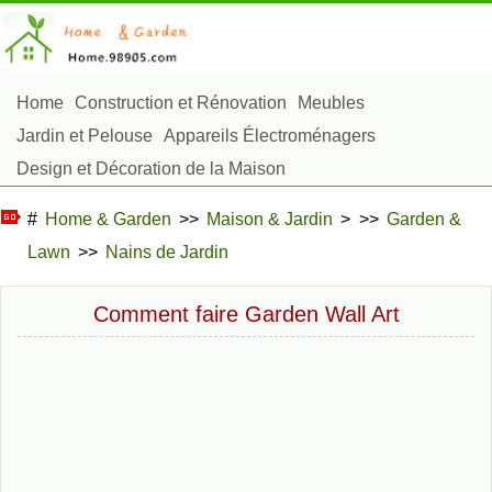
Home
Construction et Rénovation
Meubles
Jardin et Pelouse
Appareils Électroménagers
Design et Décoration de la Maison
Réparation et Entretien
Sécurité à la Maison
#
Home & Garden
>>
Maison & Jardin
> >>
Garden &
Articles Ménagers
Lawn
>>
Nains de Jardin
Aménagement et Construction Extérieure
Plantes, Fleurs et Fines Herbes
Passe-Temps
Comment faire Garden Wall Art