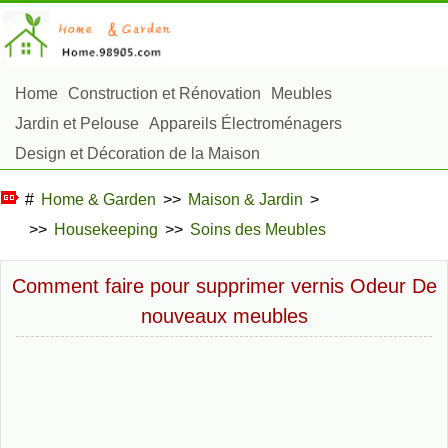
Home
Construction et Rénovation
Meubles
Jardin et Pelouse
Appareils Électroménagers
Design et Décoration de la Maison
Réparation et Entretien
Sécurité à la Maison
#
Home & Garden
>>
Maison & Jardin
>
Articles Ménagers
>>
Housekeeping
>>
Soins des Meubles
Aménagement et Construction Extérieure
Plantes, Fleurs et Fines Herbes
Passe-Temps
Comment faire pour supprimer vernis Odeur De
nouveaux meubles