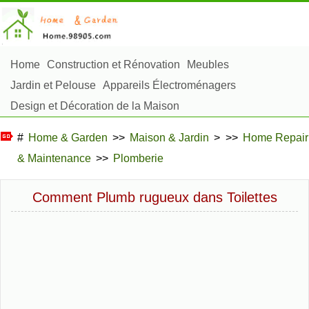
Home
Construction et Rénovation
Meubles
Jardin et Pelouse
Appareils Électroménagers
Design et Décoration de la Maison
Réparation et Entretien
Sécurité à la Maison
#
Home & Garden
>>
Maison & Jardin
> >>
Home Repair
Articles Ménagers
& Maintenance
>>
Plomberie
Aménagement et Construction Extérieure
Plantes, Fleurs et Fines Herbes
Passe-Temps
Comment Plumb rugueux dans Toilettes