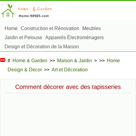
Home
Construction et Rénovation
Meubles
Jardin et Pelouse
Appareils Électroménagers
Design et Décoration de la Maison
Réparation et Entretien
Sécurité à la Maison
#
Home & Garden
>>
Maison & Jardin
> >>
Home
Articles Ménagers
Design & Decor
>>
Art et Décoration
Aménagement et Construction Extérieure
Plantes, Fleurs et Fines Herbes
Passe-Temps
Comment décorer avec des tapisseries