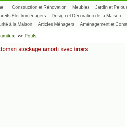
me
Construction et Rénovation
Meubles
Jardin et Pelou
reils Électroménagers
Design et Décoration de la Maison
rité à la Maison
Articles Ménagers
Aménagement et Constr
tes, Fleurs et Fines Herbes
Passe-Temps
urniture
>>
Poufs
toman stockage amorti avec tiroirs