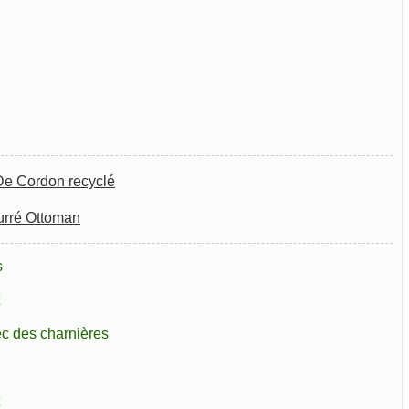
De Cordon recyclé
urré Ottoman
s
c des charnières