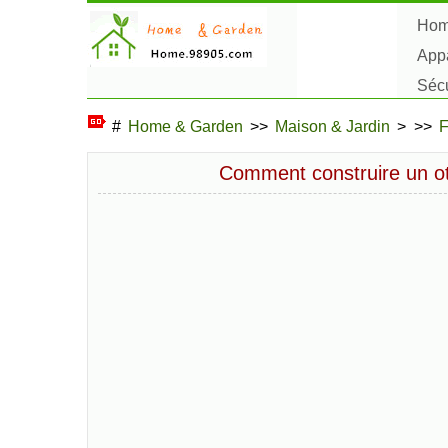
Ho
Appa
Sécu
Plan
#
Home & Garden
>>
Maison & Jardin
> >>
F
Comment construire un ot