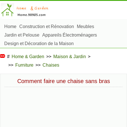
Home
Construction et Rénovation
Meubles
Jardin et Pelouse
Appareils Électroménagers
Design et Décoration de la Maison
Réparation et Entretien
Sécurité à la Maison
#
Home & Garden
>>
Maison & Jardin
>
Articles Ménagers
>>
Furniture
>>
Chaises
Aménagement et Construction Extérieure
Plantes, Fleurs et Fines Herbes
Passe-Temps
Comment faire une chaise sans bras